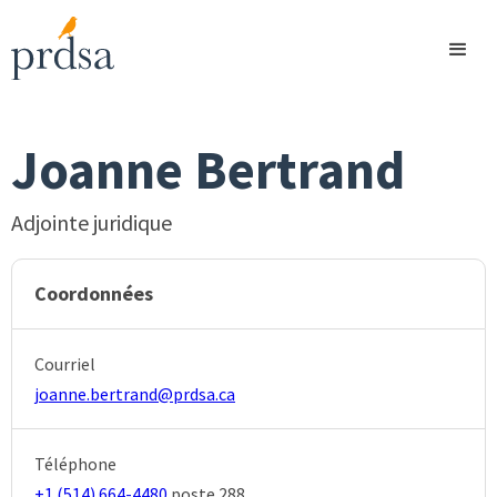
Joanne Bertrand
Adjointe juridique
Coordonnées
Courriel
joanne.bertrand@prdsa.ca
Téléphone
+1 (514) 664-4480
poste
288