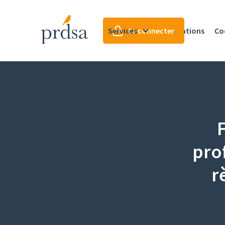
Services
Se connecter
Formations
Co
pro
r