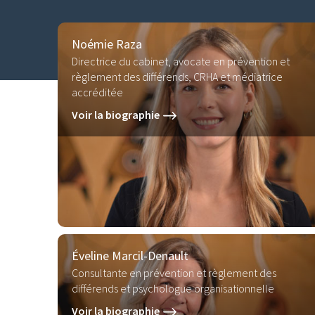
Noémie Raza
Directrice du cabinet, avocate en prévention et
règlement des différends, CRHA et médiatrice
accréditée
Voir la biographie
Éveline Marcil-Denault
Consultante en prévention et règlement des
différends et psychologue organisationnelle
Voir la biographie