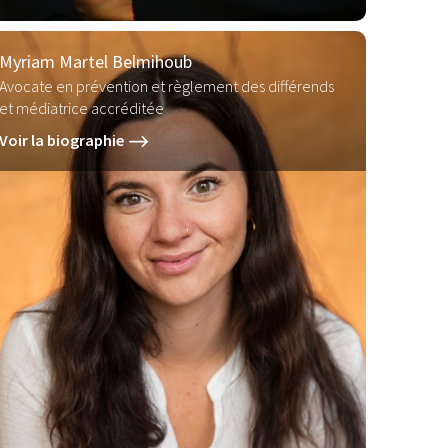
Myriam Martel Belmihoub
Avocate en prévention et règlement des différends
et médiatrice accréditée
Voir la biographie