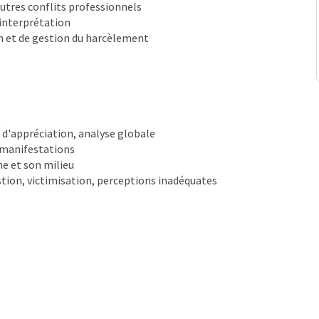
utres conflits professionnels
interprétation
on et de gestion du harcèlement
t
e d'appréciation, analyse globale
s manifestations
ne et son milieu
gestion, victimisation, perceptions inadéquates