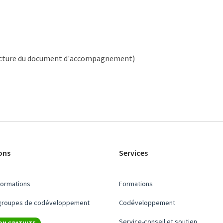
 lecture du document d'accompagnement)
ons
Services
formations
Formations
 groupes de codéveloppement
Codéveloppement
Service-conseil et soutien