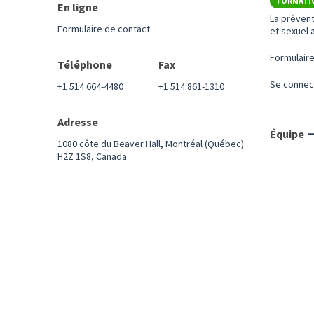
FORMATI
En ligne
La préven
Formulaire de contact
et sexuel a
Formulaire
Téléphone
Fax
Se connec
+1 514 664-4480
+1 514 861-1310
Adresse
Équipe
1080 côte du Beaver Hall, Montréal (Québec)
H2Z 1S8, Canada