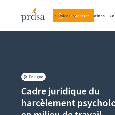
Services
Se connecter
Formations
Co
En ligne
Cadre juridique du
harcèlement psychol
en milieu de travail