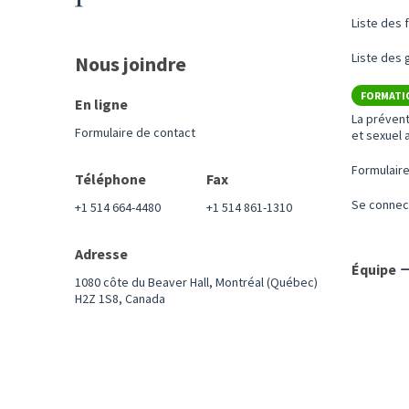
Liste des 
Liste des
Nous joindre
FORMATI
En ligne
La préven
Formulaire de contact
et sexuel a
Formulaire
Téléphone
Fax
Se connec
+1 514 664-4480
+1 514 861-1310
Adresse
Équipe
1080 côte du Beaver Hall, Montréal (Québec)
H2Z 1S8, Canada